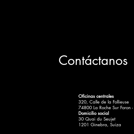
Contáctanos
Oficinas centrales
320, Calle de la Follieuse
74800 La Roche Sur Foron -
Domicilio social
30 Quai du Seujet
1201 Ginebra, Suiza