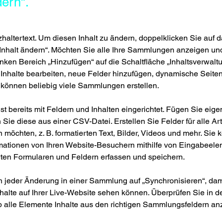
dern“.
tzhaltertext. Um diesen Inhalt zu ändern, doppelklicken Sie auf
 „Inhalt ändern“. Möchten Sie alle Ihre Sammlungen anzeigen un
inken Bereich „Hinzufügen“ auf die Schaltfläche „Inhaltsverwaltu
 Inhalte bearbeiten, neue Felder hinzufügen, dynamische Seiten
e können beliebig viele Sammlungen erstellen.
t bereits mit Feldern und Inhalten eingerichtet. Fügen Sie eige
 Sie diese aus einer CSV-Datei. Erstellen Sie Felder für alle Art
 möchten, z. B. formatierten Text, Bilder, Videos und mehr. Sie 
ationen von Ihren Website-Besuchern mithilfe von Eingabeele
rten Formularen und Feldern erfassen und speichern.
h jeder Änderung in einer Sammlung auf „Synchronisieren“, dam
halte auf Ihrer Live-Website sehen können. Überprüfen Sie in d
ob alle Elemente Inhalte aus den richtigen Sammlungsfeldern an