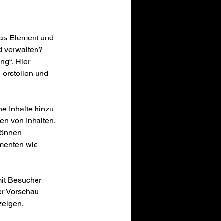
 das Element und 
d verwalten? 
ng“. Hier 
 erstellen und 
ne Inhalte hinzu 
en von Inhalten, 
können 
menten wie 
it Besucher 
er Vorschau 
zeigen.