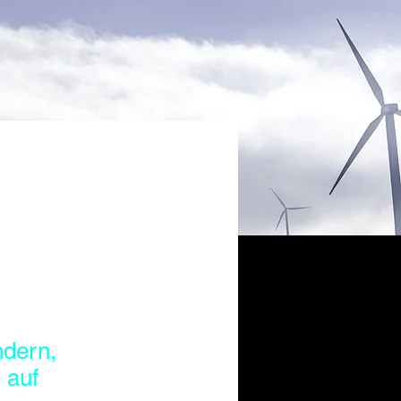
ndern,
 auf