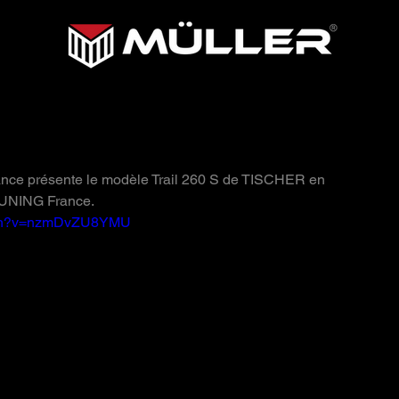
 260 S de TISCHER
ce présente le modèle Trail 260 S de TISCHER en 
TUNING France.
atch?v=nzmDvZU8YMU